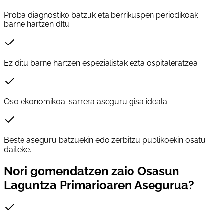
Proba diagnostiko batzuk eta berrikuspen periodikoak
barne hartzen ditu.
Ez ditu barne hartzen espezialistak ezta ospitaleratzea.
Oso ekonomikoa, sarrera aseguru gisa ideala.
Beste aseguru batzuekin edo zerbitzu publikoekin osatu
daiteke.
Nori gomendatzen zaio Osasun
Laguntza Primarioaren Asegurua?