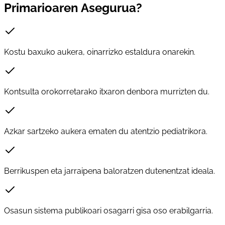
Primarioaren Asegurua?
Kostu baxuko aukera, oinarrizko estaldura onarekin.
Kontsulta orokorretarako itxaron denbora murrizten du.
Azkar sartzeko aukera ematen du atentzio pediatrikora.
Berrikuspen eta jarraipena baloratzen dutenentzat ideala.
Osasun sistema publikoari osagarri gisa oso erabilgarria.