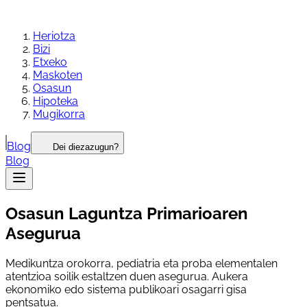
Heriotza
Bizi
Etxeko
Maskoten
Osasun
Hipoteka
Mugikorra
Blog
Dei diezazugun?
Blog
Osasun Laguntza Primarioaren
Asegurua
Medikuntza orokorra, pediatria eta proba elementalen
atentzioa soilik estaltzen duen asegurua. Aukera
ekonomiko edo sistema publikoari osagarri gisa
pentsatua.