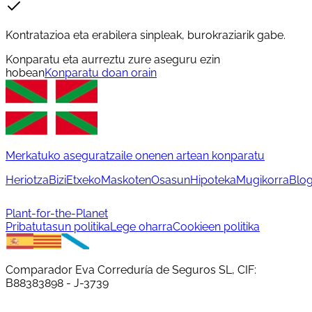
Kontratazioa eta erabilera sinpleak, burokraziarik gabe.
Konparatu eta aurreztu zure aseguru ezin
hobean
Konparatu doan orain
Merkatuko aseguratzaile onenen artean konparatu
Heriotza
Bizi
Etxeko
Maskoten
Osasun
Hipoteka
Mugikorra
Blo
Plant-for-the-Planet
Pribatutasun politika
Lege oharra
Cookieen politika
Comparador Eva Correduría de Seguros SL, CIF:
B88383898 - J-3739