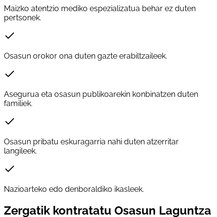
Maizko atentzio mediko espezializatua behar ez duten
pertsonek.
Osasun orokor ona duten gazte erabiltzaileek.
Asegurua eta osasun publikoarekin konbinatzen duten
familiek.
Osasun pribatu eskuragarria nahi duten atzerritar
langileek.
Nazioarteko edo denboraldiko ikasleek.
Zergatik kontratatu Osasun Laguntza