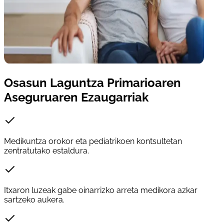
Osasun Laguntza Primarioaren
Aseguruaren Ezaugarriak
Medikuntza orokor eta pediatrikoen kontsultetan
zentratutako estaldura.
Itxaron luzeak gabe oinarrizko arreta medikora azkar
sartzeko aukera.