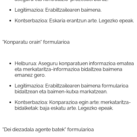
Legitimazioa: Erabiltzailearen baimena.
Kontserbazioa: Eskaria erantzun arte. Legezko epeak.
"Konparatu orain" formularioa
Helburua: Aseguru konparatuen informazioa ematea
eta merkataritza-informazioa bidaltzea baimena
emanez gero.
Legitimazioa: Erabiltzailearen baimena formularioa
bidaltzean eta baimen-kutxa markatzean.
Kontserbazioa: Konparazioa egin arte; merkataritza-
bidalketak: baja eskatu arte. Legezko epeak.
"Dei diezadala agente batek" formularioa