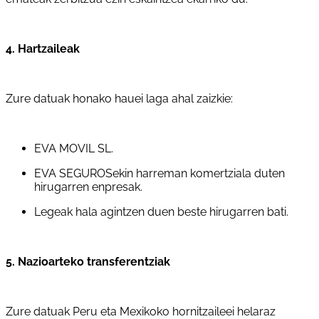
4. Hartzaileak
Zure datuak honako hauei laga ahal zaizkie:
EVA MOVIL SL.
EVA SEGUROSekin harreman komertziala duten
hirugarren enpresak.
Legeak hala agintzen duen beste hirugarren bati.
5. Nazioarteko transferentziak
Zure datuak Peru eta Mexikoko hornitzaileei helaraz