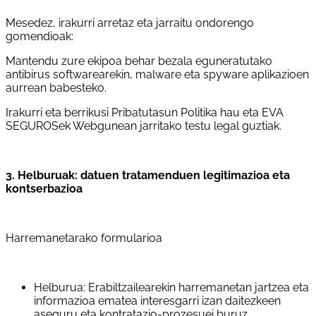
Mesedez, irakurri arretaz eta jarraitu ondorengo
gomendioak:
Mantendu zure ekipoa behar bezala eguneratutako
antibirus softwarearekin, malware eta spyware aplikazioen
aurrean babesteko.
Irakurri eta berrikusi Pribatutasun Politika hau eta EVA
SEGUROSek Webgunean jarritako testu legal guztiak.
3. Helburuak: datuen tratamenduen legitimazioa eta
kontserbazioa
Harremanetarako formularioa
Helburua: Erabiltzailearekin harremanetan jartzea eta
informazioa ematea interesgarri izan daitezkeen
aseguru eta kontratazio-prozesuei buruz.