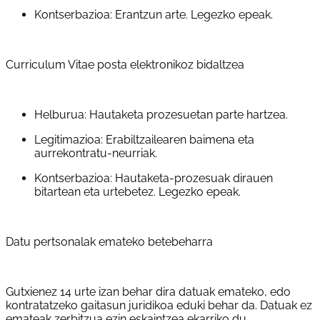
Kontserbazioa: Erantzun arte. Legezko epeak.
Curriculum Vitae posta elektronikoz bidaltzea
Helburua: Hautaketa prozesuetan parte hartzea.
Legitimazioa: Erabiltzailearen baimena eta
aurrekontratu-neurriak.
Kontserbazioa: Hautaketa-prozesuak dirauen
bitartean eta urtebetez. Legezko epeak.
Datu pertsonalak emateko betebeharra
Gutxienez 14 urte izan behar dira datuak emateko, edo
kontratatzeko gaitasun juridikoa eduki behar da. Datuak ez
emateak zerbitzua ezin eskaintzea ekarriko du.