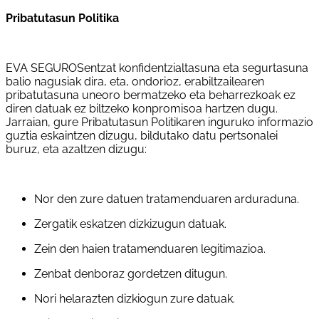
Pribatutasun Politika
EVA SEGUROSentzat konfidentzialtasuna eta segurtasuna
balio nagusiak dira, eta, ondorioz, erabiltzailearen
pribatutasuna uneoro bermatzeko eta beharrezkoak ez
diren datuak ez biltzeko konpromisoa hartzen dugu.
Jarraian, gure Pribatutasun Politikaren inguruko informazio
guztia eskaintzen dizugu, bildutako datu pertsonalei
buruz, eta azaltzen dizugu:
Nor den zure datuen tratamenduaren arduraduna.
Zergatik eskatzen dizkizugun datuak.
Zein den haien tratamenduaren legitimazioa.
Zenbat denboraz gordetzen ditugun.
Nori helarazten dizkiogun zure datuak.