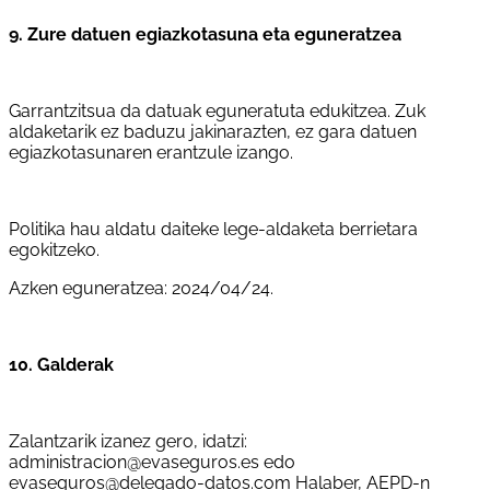
9. Zure datuen egiazkotasuna eta eguneratzea
Garrantzitsua da datuak eguneratuta edukitzea. Zuk
aldaketarik ez baduzu jakinarazten, ez gara datuen
egiazkotasunaren erantzule izango.
Politika hau aldatu daiteke lege-aldaketa berrietara
egokitzeko.
Azken eguneratzea: 2024/04/24.
10. Galderak
Zalantzarik izanez gero, idatzi:
administracion@evaseguros.es edo
evaseguros@delegado-datos.com Halaber, AEPD-n