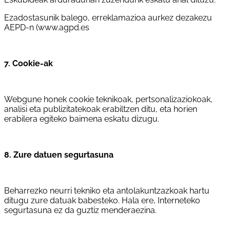
Ezadostasunik balego, erreklamazioa aurkez dezakezu
AEPD-n (www.agpd.es
7. Cookie-ak
Webgune honek cookie teknikoak, pertsonalizaziokoak,
analisi eta publizitatekoak erabiltzen ditu, eta horien
erabilera egiteko baimena eskatu dizugu.
8. Zure datuen segurtasuna
Beharrezko neurri tekniko eta antolakuntzazkoak hartu
ditugu zure datuak babesteko. Hala ere, Interneteko
segurtasuna ez da guztiz menderaezina.