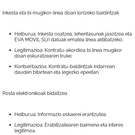
Inkesta eta bi mugikor-linea doan lortzeko baldintzak
Helburua: Inkesta osatzea, lehentasunak jasotzea eta
EVA MOVIL SLri datuak ematea linea aktibatzeko.
Legitimazioa: Kontratu-akordioa bi linea mugikor
doan eskuratzearen truke.
Kontserbazioa: Kontratu-baldintzak indarrean
dauden bitartean eta legezko epeetan.
Posta elektronikoak bidaltzea
Helburua: Informazio eskaerei erantzutea.
Legitimazioa: Erabiltzailearen baimena eta interes
legitimoa.