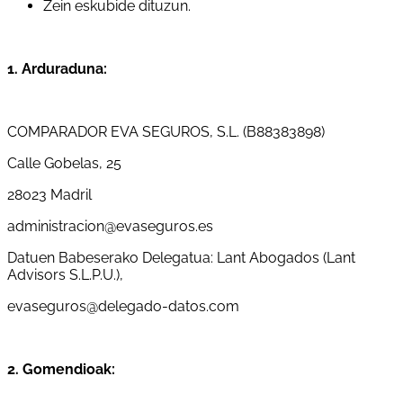
Zein eskubide dituzun.
1. Arduraduna:
COMPARADOR EVA SEGUROS, S.L. (B88383898)
Calle Gobelas, 25
28023 Madril
administracion@evaseguros.es
Datuen Babeserako Delegatua: Lant Abogados (Lant
Advisors S.L.P.U.),
evaseguros@delegado-datos.com
2. Gomendioak: