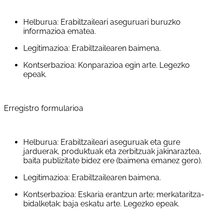
Helburua: Erabiltzaileari aseguruari buruzko
informazioa ematea.
Legitimazioa: Erabiltzailearen baimena.
Kontserbazioa: Konparazioa egin arte. Legezko
epeak.
Erregistro formularioa
Helburua: Erabiltzaileari aseguruak eta gure
jarduerak, produktuak eta zerbitzuak jakinaraztea,
baita publizitate bidez ere (baimena emanez gero).
Legitimazioa: Erabiltzailearen baimena.
Kontserbazioa: Eskaria erantzun arte; merkataritza-
bidalketak: baja eskatu arte. Legezko epeak.