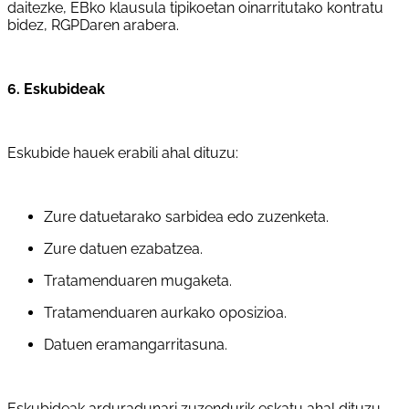
daitezke, EBko klausula tipikoetan oinarritutako kontratu
bidez, RGPDaren arabera.
6. Eskubideak
Eskubide hauek erabili ahal dituzu:
Zure datuetarako sarbidea edo zuzenketa.
Zure datuen ezabatzea.
Tratamenduaren mugaketa.
Tratamenduaren aurkako oposizioa.
Datuen eramangarritasuna.
Eskubideak arduradunari zuzendurik eskatu ahal dituzu.